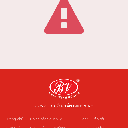
CÔNG TY CỔ PHẦN BÌNH VINH
Trang chủ
Chính sách quản lý
Dịch vụ vận tải