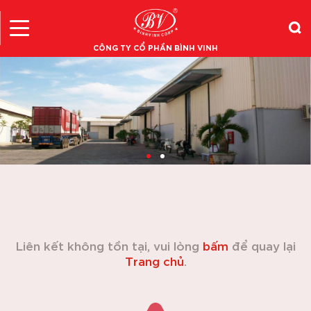
CÔNG TY CỔ PHẦN BÌNH VINH
Liên kết không tồn tại, vui lòng
bấm
để quay lại
Trang chủ
.