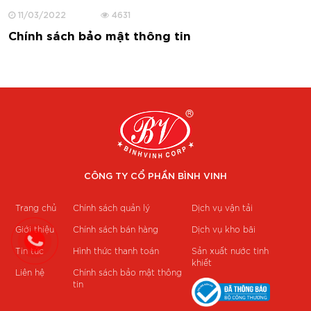
11/03/2022
4631
Chính sách bảo mật thông tin
CÔNG TY CỔ PHẦN BÌNH VINH
Trang chủ
Chính sách quản lý
Dịch vụ vận tải
Giới thiệu
Chính sách bán hàng
Dịch vụ kho bãi
Tin tức
Hình thức thanh toán
Sản xuất nước tinh
khiết
Liên hệ
Chính sách bảo mật thông
tin