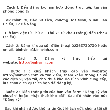
Cách 1
: Đến đăng ký, làm hợp đồng trực tiếp tại văn
phòng công ty
VP chính: 01, Đào Sư Tích, Phường Hòa Minh, Quận Liên
Chiểu, TP Đà Nẵng
Giờ làm việc từ Thứ 2 – Thứ 7: từ 7h30 (sáng) đến 17h30
(chiều).
Cách 2
: Đăng kí qua số điện thoại 02363730730 hoặc
email: binhvinh@binhvinh.com
Cách 3:
Đăng ký trực tiếp tại
website:
http://binhvinh.com
Bước 1 : Quý khách truy cập vào website:
http://binhvinh.com và tìm kiếm, tham khảo thông tin về
các dịch vụ vận tải, cho thuê kho do Bình Vinh cung cấp,
lựa chọn dịch vụ thích hợp để đăng ký,
Bước 2 : Điền thông tin của bạn vào form “Đăng ký vận
chuyển” hoặc “Đặt thuê kho bãi”. Sau đó nhấn vào nút
“Đăng ký”
Sau khi nhận được thông tin Quý khách gửi, chúng tôi sẽ