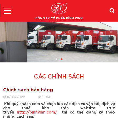
CÔNG TY CỔ PHẦN BÌNH VINH
CÁC CHÍNH SÁCH
Chính sách bán hàng
11/03/2022
5060
Khi quý khách xem và chọn lựa các dịch vụ vận tải, dịch vụ
cho thuê kho trên website trực
tuyến
http://binhvinh.com
/
thì có thể đăng ký theo
những cách sau: