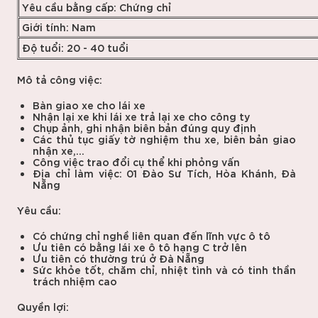
Yêu cầu bằng cấp: Chứng chỉ
Giới tính: Nam
Độ tuổi: 20 - 40 tuổi
Mô tả công việc:
Bàn giao xe cho lái xe
Nhận lại xe khi lái xe trả lại xe cho công ty
Chụp ảnh, ghi nhận biên bản đúng quy định
Các thủ tục giấy tờ nghiệm thu xe, biên bản giao
nhận xe,...
Công việc trao đổi cụ thể khi phỏng vấn
Địa chỉ làm việc: 01 Đào Sư Tích, Hòa Khánh, Đà
Nẵng
Yêu cầu:
Có chứng chỉ nghề liên quan đến lĩnh vực ô tô
Ưu tiên có bằng lái xe ô tô hạng C trở lên
Ưu tiên có thường trú ở Đà Nẵng
Sức khỏe tốt, chăm chỉ, nhiệt tình và có tinh thần
trách nhiệm cao
Quyền lợi: