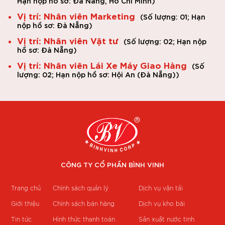
Hạn nộp hồ sơ: Đà Nẵng, Hồ Chí Minh
)
Vị trí: Nhân viên Marketing
(
Số lượng: 01;
Hạn
nộp hồ sơ: Đà Nẵng
)
Vị trí: Nhân viên Vật tư
(
Số lượng: 02;
Hạn nộp
hồ sơ: Đà Nẵng
)
Vị trí: Nhân viên Lái Xe Máy Giao Hàng
(
Số
lượng: 02;
Hạn nộp hồ sơ: Hội An (Đà Nẵng)
)
CÔNG TY CỔ PHẦN BÌNH VINH
Trang chủ
Chính sách quản lý
Dịch vụ vận tải
Giới thiệu
Chính sách bán hàng
Dịch vụ kho bãi
Tin tức
Hình thức thanh toán
Sản xuất nước tinh