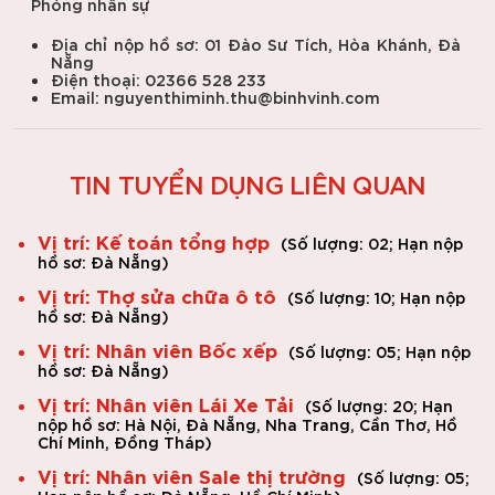
Phòng nhân sự
Địa chỉ nộp hồ sơ: 01 Đào Sư Tích, Hòa Khánh, Đà
Nẵng
Điện thoại: 02366 528 233
Email: nguyenthiminh.thu@binhvinh.com
TIN TUYỂN DỤNG LIÊN QUAN
Vị trí: Kế toán tổng hợp
(
Số lượng: 02;
Hạn nộp
hồ sơ: Đà Nẵng
)
Vị trí: Thợ sửa chữa ô tô
(
Số lượng: 10;
Hạn nộp
hồ sơ: Đà Nẵng
)
Vị trí: Nhân viên Bốc xếp
(
Số lượng: 05;
Hạn nộp
hồ sơ: Đà Nẵng
)
Vị trí: Nhân viên Lái Xe Tải
(
Số lượng: 20;
Hạn
nộp hồ sơ: Hà Nội, Đà Nẵng, Nha Trang, Cần Thơ, Hồ
Chí Minh, Đồng Tháp
)
Vị trí: Nhân viên Sale thị trường
(
Số lượng: 05;