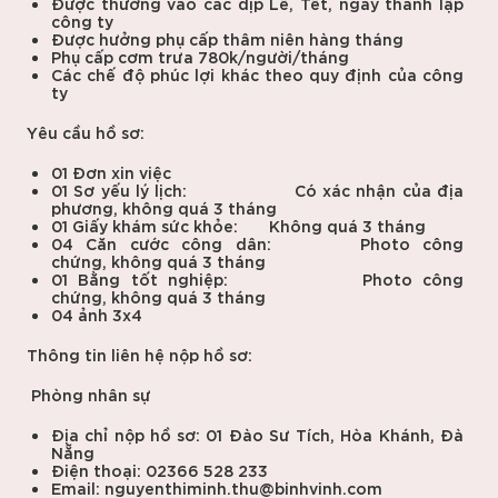
Được thưởng vào các dịp Lễ, Tết, ngày thành lập
công ty
Được hưởng phụ cấp thâm niên hàng tháng
Phụ cấp cơm trưa 780k/người/tháng
Các chế độ phúc lợi khác theo quy định của công
ty
Yêu cầu hồ sơ:
01 Đơn xin việc
01 Sơ yếu lý lịch: Có xác nhận của địa
phương, không quá 3 tháng
01 Giấy khám sức khỏe: Không quá 3 tháng
04 Căn cước công dân: Photo công
chứng, không quá 3 tháng
01 Bằng tốt nghiệp: Photo công
chứng, không quá 3 tháng
04 ảnh 3x4
Thông tin liên hệ nộp hồ sơ:
Phòng nhân sự
Địa chỉ nộp hồ sơ: 01 Đào Sư Tích, Hòa Khánh, Đà
Nẵng
Điện thoại: 02366 528 233
Email: nguyenthiminh.thu@binhvinh.com