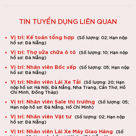
TIN TUYỂN DỤNG LIÊN QUAN
Vị trí: Kế toán tổng hợp
(
Số lượng: 02;
Hạn nộp
hồ sơ: Đà Nẵng
)
Vị trí: Thợ sửa chữa ô tô
(
Số lượng: 10;
Hạn nộp
hồ sơ: Đà Nẵng
)
Vị trí: Nhân viên Bốc xếp
(
Số lượng: 05;
Hạn nộp
hồ sơ: Đà Nẵng
)
Vị trí: Nhân viên Lái Xe Tải
(
Số lượng: 20;
Hạn
nộp hồ sơ: Hà Nội, Đà Nẵng, Nha Trang, Cần Thơ, Hồ
Chí Minh, Đồng Tháp
)
Vị trí: Nhân viên Sale thị trường
(
Số lượng: 05;
Hạn nộp hồ sơ: Đà Nẵng, Hồ Chí Minh
)
Vị trí: Nhân viên Vật tư
(
Số lượng: 02;
Hạn nộp
hồ sơ: Đà Nẵng
)
Vị trí: Nhân viên Lái Xe Máy Giao Hàng
(
Số