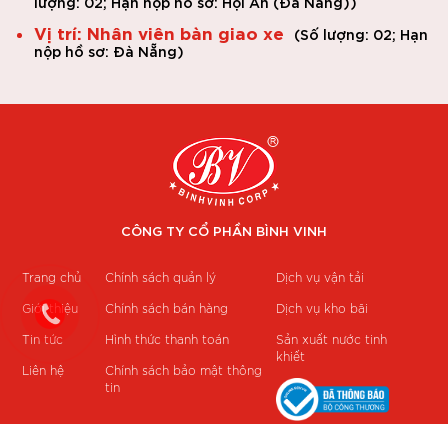
lượng: 02;
Hạn nộp hồ sơ: Hội An (Đà Nẵng)
)
Vị trí: Nhân viên bàn giao xe
(
Số lượng: 02;
Hạn
nộp hồ sơ: Đà Nẵng
)
CÔNG TY CỔ PHẦN BÌNH VINH
Trang chủ
Chính sách quản lý
Dịch vụ vận tải
Giới thiệu
Chính sách bán hàng
Dịch vụ kho bãi
Tin tức
Hình thức thanh toán
Sản xuất nước tinh
khiết
Liên hệ
Chính sách bảo mật thông
tin