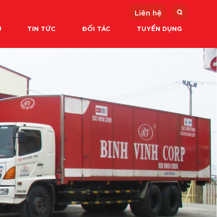
Liên hệ
U
TIN TỨC
ĐỐI TÁC
TUYỂN DỤNG